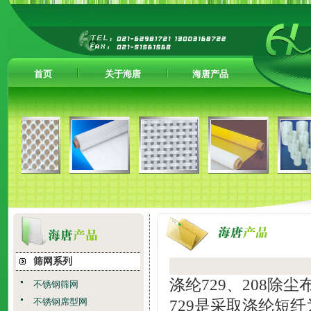
首页
关于海唐
海唐产品
筛网系列
涤纶729、208除尘
不锈钢筛网
不锈钢席型网
729是采取涤纶短